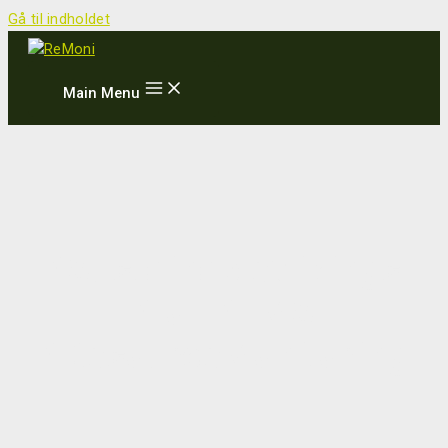
Gå til indholdet
Main Menu
#SustainableVikings
#IoT #EMS
#ResourceMonitoring