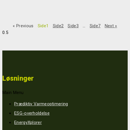
“ReMonis løsning hjælper os med at identificere vores elforbrug
på tværs af forskellige enheder, så vi kan handle derefter og
reducere forbruget. Dataene giver os vigtig indsigt, og i det
« Previous
Side
1
Side
2
Side
3
…
Side
7
Next »
Read More »
29/11/2024
Løsninger
Main Menu
Prædiktiv Varmeoptimering
ESG-overholdelse
EnergyXplorer