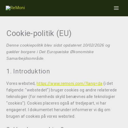
Gå
Consent
Consent
Consent
Consent
Consent
Consent
Consent
Consent
Consent
Consent
Main
til
to
to
to
to
to
to
to
to
to
to
Men
indholdet
service
service
service
service
service
service
service
service
service
service
wistia
elementor
wordpress
woocommer
wpml
stripe
google-
google-
youtube
diverse
fonts
maps
Cookie-politik (EU)
Denne cookiepolitik blev sidst opdateret 10/02/2026 og
gælder borgere i Det Europæiske Økonomiske
Samarbejdsområde.
1. Introduktion
Vores websted,
https://www.remoni.com/?lang=da
(i det
følgende: "webstedet") bruger cookies og andre relaterede
teknologier (for nemheds skyld benævnes alle teknologier
"cookies"). Cookies placeres også af tredjepart, vi har
engageret. I dokumentet herunder informerer vi dig om
brugen af ​​cookies på vores websted.