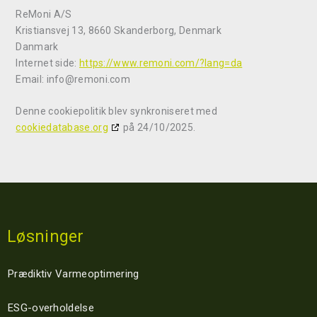
ReMoni A/S
Kristiansvej 13, 8660 Skanderborg, Denmark
Danmark
Internet side:
https://www.remoni.com/?lang=da
Email:
info@
remoni.com
Denne cookiepolitik blev synkroniseret med
cookiedatabase.org
på 24/10/2025.
Løsninger
Prædiktiv Varmeoptimering
ESG-overholdelse