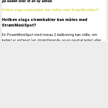
på kablet eller til en ny enhed.
Hvilken slags strømkabler kan måles med StrømMoniSpot?
Hvilken slags strømkabler kan måles med
StrømMoniSpot?
En PowerMoniSpot med niveau 2-kalibrering kan måle, om
kablet er enfaset (en strømførende og en neutral leder) eller
afbalanceret på tværs af faserne, hvis det er et flerfaset
system.
Hvordan kan jeg spare energi med PowerMoniSpot?
Ved at fjerne et stort standby-forbrug kan du spare både
strøm og penge.
Standby-forbruget kan estimeres ved hjælp af strømsensorer
på de dele af dine installationer, som du ønsker at overvåge.