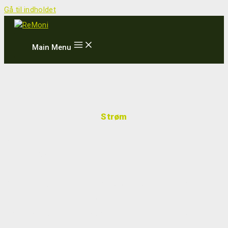
Gå til indholdet
Main Menu
Strøm
ReMonis strømovervågningssensorer giver en enkel
og effektiv måde at måle og optimere
energiforbruget i forskellige enheder og systemer.
Disse IoT-sensorer giver data i realtid, hvilket
muliggør datadrevne beslutninger om at reducere
energispild og omkostninger. De er nemme at
installere og hjælper med at identificere