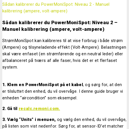
Sådan kalibrerer du PowerMoniSpot: Niveau 2 - Manuel
kalibrering (ampere, volt-ampere)
Sådan kalibrerer du PowerMoniSpot: Niveau 2 –
Manuel kalibrering (ampere, volt-ampere)
StrømMoniSpot kan kalibreres til at vise forbrug i både strøm
(Ampere) og tilsyneladende effekt (Volt-Ampere). Belastningen
skal være enfaset (en strømførende og en neutral leder) eller
afbalanceret på tværs af alle faser, hvis det er et flerfaset
system.
1. Klem en PowerMoniSpot på et kabel
, og sørg for, at den
er tilsluttet den enhed, du vil overvåge. I denne guide bruger vi
enheden “aircondition” som eksempel.
2. Gå til
recalc.remoni.com.
3. Vælg “Units” i menuen,
og vælg den enhed, du vil overvåge,
på listen som vist nedenfor. Sørg for, at sensor-ID’et matcher