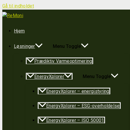
Gå til indholdet
Hjem
Løsninger
Menu Toggle
Prædiktiv Varmeoptimering
EnergyXplorer
Menu Toggle
EnergyXplorer – energistyring
EnergyXplorer – ESG-overholdelse
EnergyXplorer – ISO 50001