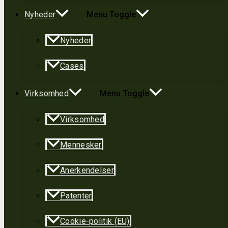
Nyheder
Menu Toggle
Nyheder
Cases
Virksomhed
Menu Toggle
Virksomhed
Mennesker
Anerkendelser
Patenter
Cookie-politik (EU)