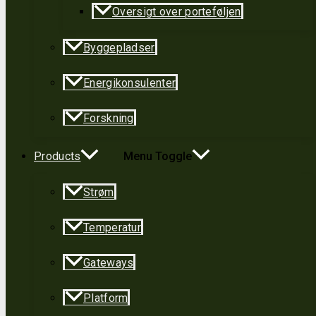
Oversigt over porteføljen
Byggepladser
Energikonsulenter
Forskning
Products
Menu Toggle
Strøm
Temperatur
Gateways
Platform