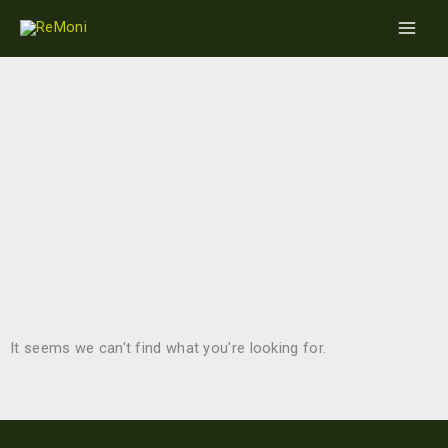
Gå
Main
til
Men
indholdet
It seems we can't find what you're looking for.