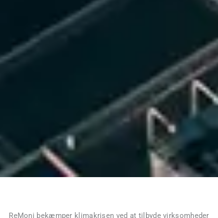
ReMoni bekæmper klimakrisen ved at tilbyde virksomheder