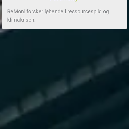
ReMoni forsker løbende i ressourcespild og
klimakrisen.