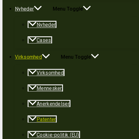
Nyheder
Menu Toggle
Nyheder
Cases
Virksomhed
Menu Toggle
Virksomhed
Mennesker
Anerkendelser
Patenter
Cookie-politik (EU)