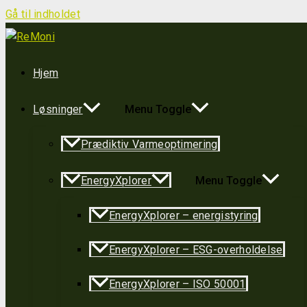
Gå til indholdet
Hjem
Løsninger
Menu Toggle
Prædiktiv Varmeoptimering
EnergyXplorer
Menu Toggle
EnergyXplorer – energistyring
EnergyXplorer – ESG-overholdelse
EnergyXplorer – ISO 50001