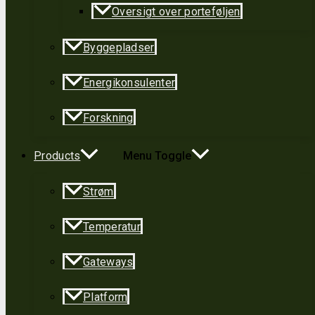
Oversigt over porteføljen
Byggepladser
Energikonsulenter
Forskning
Products
Menu Toggle
Strøm
Temperatur
Gateways
Platform