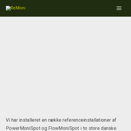
Gå
Main
til
Men
indholdet
Referenceinstallationer
Vi har installeret en række referenceinstallationer af
PowerMoniSpot og FlowMoniSpot i to store danske