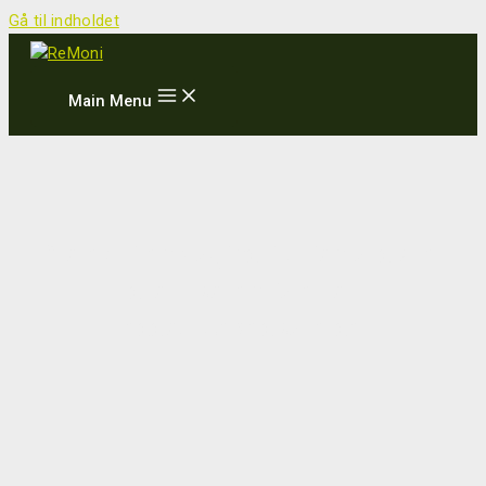
Gå til indholdet
Main Menu
Projekt i en daginstitution afslører
stort potentiale for
ressourcebesparelser