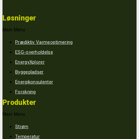
Løsninger
Main Menu
Prædiktiv Varmeoptimering
ESG-overholdelse
EnergyXplorer
Byggepladser
Energikonsulenter
Forskning
Produkter
Main Menu
Strøm
Temperatur