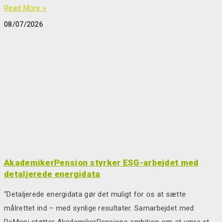
Read More »
08/07/2026
AkademikerPension styrker ESG-arbejdet med
detaljerede energidata
“Detaljerede energidata gør det muligt for os at sætte
målrettet ind – med synlige resultater. Samarbejdet med
ReMoni støtter AkademikerPensions ambition om at være et