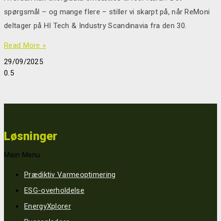
spørgsmål – og mange flere – stiller vi skarpt på, når ReMoni
deltager på HI Tech & Industry Scandinavia fra den 30.
Read More »
29/09/2025
Løsninger
Main Menu
Prædiktiv Varmeoptimering
ESG-overholdelse
EnergyXplorer