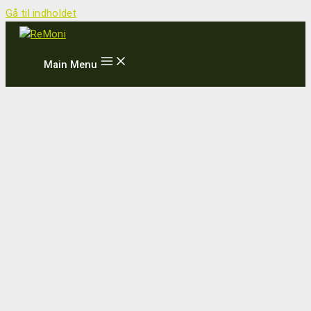
Gå til indholdet
Main Menu
Få et bedre overblik over forbruget
med ReCalc eller ReCalc MoniTor