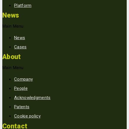
Platform
News
Main Menu
News
Cases
About
Main Menu
Company
People
Acknowledgments
Patents
Cookie policy
Contact