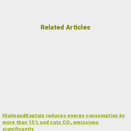
Related Articles
HjulmandKaptain reduces energy consumption by
more than 15% and cuts CO₂ emissions
significantly