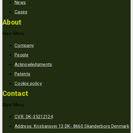
News
Cases
About
Main Menu
Company
People
Acknowledgments
Patents
Cookie policy
Contact
Main Menu
CVR: DK-35212124
Address: Kristiansvej 13 DK- 8660 Skanderborg Denmark