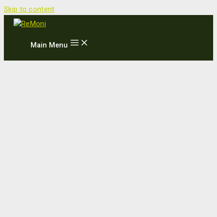
Skip to content
Main Menu
Tekniker til Green-tech optimering af
bygninger og produktion