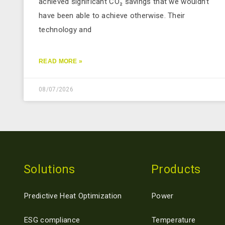
achieved significant CO₂ savings that we wouldn’t
have been able to achieve otherwise. Their
technology and
READ MORE »
08/07/2026
Solutions
Products
Predictive Heat Optimization
Power
ESG compliance
Temperature