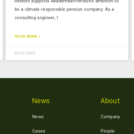
ReMoni supports AkademikerPension’s ambition to
be a climate-responsible pension company. As a
consulting engineer, I
READ MORE »
07/07/2026
News
About
News
Company
Cases
People