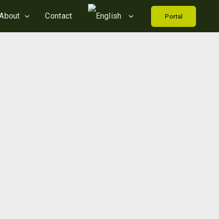
About
Contact
Portal
 det samme