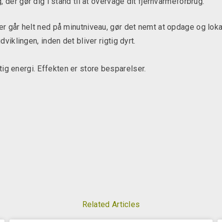
 der gør dig i stand til at overvåge dit fjernvarmeforbrug.
der går helt ned på minutniveau, gør det nemt at opdage og lok
udviklingen, inden det bliver rigtig dyrt.
ig energi. Effekten er store besparelser.
Related Articles