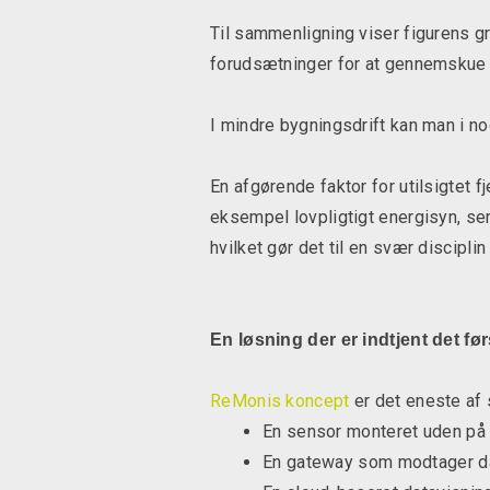
Til sammenligning viser figurens g
forudsætninger for at gennemskue d
I mindre bygningsdrift kan man i no
En afgørende faktor for utilsigtet f
eksempel lovpligtigt energisyn, s
hvilket gør det til en svær discipl
En løsning der er indtjent det før
ReMonis koncept
er det eneste af s
En sensor monteret uden på 
En gateway som modtager da