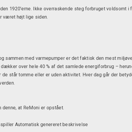
siden 1920’erne. Ikke overraskende steg forbruget voldsomt i 
 været højt lige siden.
, og sammen med varmepumper er det faktisk den mest miljøv
ag dækker over hele 40 % af det samlede energiforbrug – herun
når de står tomme eller er uden aktivitet. Hver dag går der bety
verden.
m denne, at ReMoni er opstået.