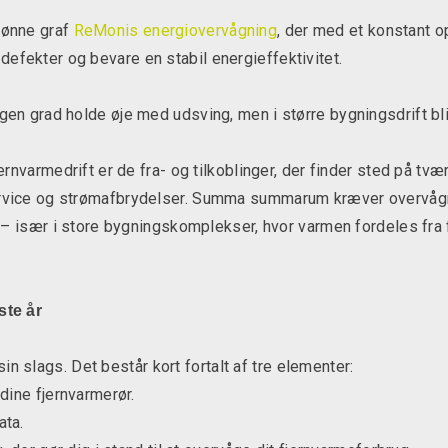
rønne graf
ReMonis energiovervågning
, der med et konstant o
efekter og bevare en stabil energieffektivitet.
gen grad holde øje med udsving, men i større bygningsdrift bli
jernvarmedrift er de fra- og tilkoblinger, der finder sted på tv
ervice og strømafbrydelser. Summa summarum kræver overvågni
in – især i store bygningskomplekser, hvor varmen fordeles fra
ste år
in slags. Det består kort fortalt af tre elementer:
dine fjernvarmerør.
ta.