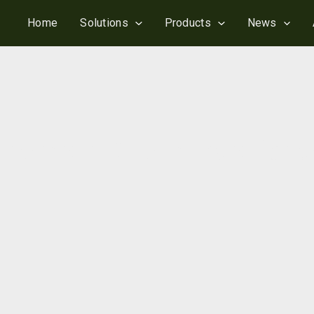
Home
Solutions
Products
News
rnvarmen: Betal mindre for